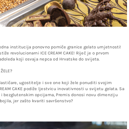
edna institucija ponovno pomiče granice gelato umjetnosti!
tiže revolucionarni ICE CREAM CAKE! Riječ je o prvom
doleda koji osvaja nepca od Hrvatske do svijeta.
 ŽELE?
stičare, ugostitelje i sve one koji žele ponuditi svojim
REAM CAKE podiže ljestvicu inovativnosti u svijetu gelata. Sa
 i bezglutenskim opcijama, Premis donosi novu dimenziju
ojila, jer zašto kvariti savršenstvo?