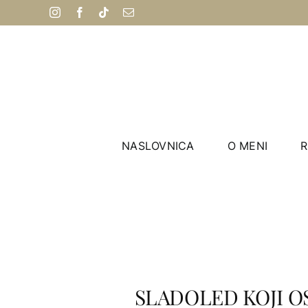
Skip
Instagram
Facebook
Tiktok
Email:
to
content
NASLOVNICA
O MENI
R
SLADOLED KOJI OS