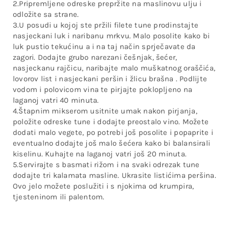
2.Pripremljene odreske prepržite na maslinovu ulju i
odložite sa strane.
3.U posudi u kojoj ste pržili filete tune prodinstajte
nasjeckani luk i naribanu mrkvu. Malo posolite kako bi
luk pustio tekućinu a i na taj način sprječavate da
zagori. Dodajte grubo narezani češnjak, šećer,
nasjeckanu rajčicu, naribajte malo muškatnog oraščića,
lovorov list i nasjeckani peršin i žlicu brašna . Podlijte
vodom i polovicom vina te pirjajte poklopljeno na
laganoj vatri 40 minuta.
4.Štapnim mikserom usitnite umak nakon pirjanja,
položite odreske tune i dodajte preostalo vino. Možete
dodati malo vegete, po potrebi još posolite i popaprite i
eventualno dodajte još malo šećera kako bi balansirali
kiselinu. Kuhajte na laganoj vatri još 20 minuta.
5.Servirajte s basmati rižom i na svaki odrezak tune
dodajte tri kalamata masline. Ukrasite listićima peršina.
Ovo jelo možete poslužiti i s njokima od krumpira,
tjesteninom ili palentom.