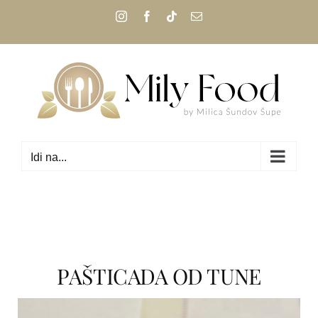
Skip
Instagram
Facebook
Tiktok
Email:
to
content
Idi na...
PAŠTICADA OD TUNE