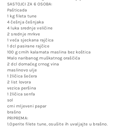
SASTOJCI ZA 6 OSOBA:
Pašticada
1 kg fileta tune
4 češnja češnjaka
4 luka srednje veličine
2 srednje mrkve
1 veća sjeckana rajčica
1 dcl pasirane rajčice
100 g crnih kalamata maslina bez koštica
Malo naribanog muškatnog oraščića
2 dcl domaćeg crnog vina
maslinovo ulje
1 žličica šećera
2 list lovora
vezica peršina
1 žličica senfa
sol
crni mljeveni papar
brašno
PRIPREMA:
1.Operite filete tune, osušite ih uvaljajte u brašno.