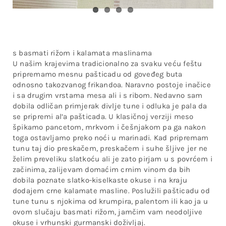
s basmati rižom i kalamata maslinama
U našim krajevima tradicionalno za svaku veću feštu
pripremamo mesnu pašticadu od goveđeg buta
odnosno takozvanog frikandoa. Naravno postoje inačice
i sa drugim vrstama mesa ali i s ribom. Nedavno sam
dobila odličan primjerak divlje tune i odluka je pala da
se pripremi al’a pašticada. U klasičnoj verziji meso
špikamo pancetom, mrkvom i češnjakom pa ga nakon
toga ostavljamo preko noći u marinadi. Kad pripremam
tunu taj dio preskačem, preskačem i suhe šljive jer ne
želim preveliku slatkoću ali je zato pirjam u s povrćem i
začinima, zalijevam domaćim crnim vinom da bih
dobila poznate slatko-kiselkaste okuse i na kraju
dodajem crne kalamate masline. Poslužili pašticadu od
tune tunu s njokima od krumpira, palentom ili kao ja u
ovom slučaju basmati rižom, jamčim vam neodoljive
okuse i vrhunski gurmanski doživljaj.