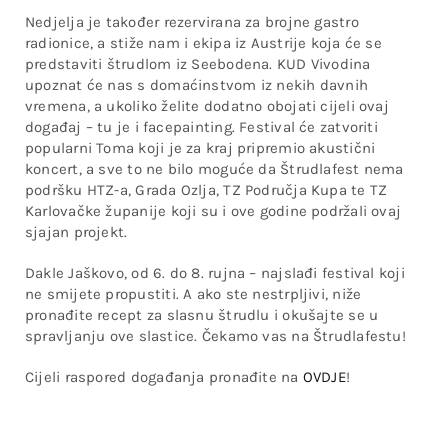
Nedjelja je također rezervirana za brojne gastro
radionice, a stiže nam i ekipa iz Austrije koja će se
predstaviti štrudlom iz Seebodena. KUD Vivodina
upoznat će nas s domaćinstvom iz nekih davnih
vremena, a ukoliko želite dodatno obojati cijeli ovaj
događaj – tu je i facepainting. Festival će zatvoriti
popularni Toma koji je za kraj pripremio akustični
koncert, a sve to ne bilo moguće da Štrudlafest nema
podršku HTZ-a, Grada Ozlja, TZ Područja Kupa te TZ
Karlovačke županije koji su i ove godine podržali ovaj
sjajan projekt.
Dakle Jaškovo, od 6. do 8. rujna – najslađi festival koji
ne smijete propustiti. A ako ste nestrpljivi, niže
pronađite recept za slasnu štrudlu i okušajte se u
spravljanju ove slastice. Čekamo vas na Štrudlafestu!
Cijeli raspored događanja pronađite na
OVDJE
!