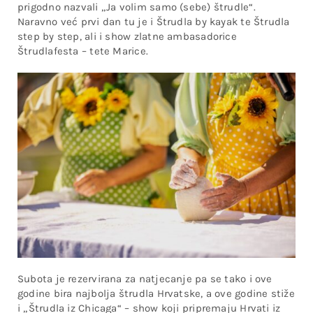
prigodno nazvali „Ja volim samo (sebe) štrudle“.
Naravno već prvi dan tu je i Štrudla by kayak te Štrudla
step by step, ali i show zlatne ambasadorice
Štrudlafesta – tete Marice.
Subota je rezervirana za natjecanje pa se tako i ove
godine bira najbolja štrudla Hrvatske, a ove godine stiže
i „Štrudla iz Chicaga“ – show koji pripremaju Hrvati iz