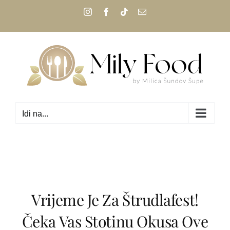
Skip
Instagram
Facebook
Tiktok
Email:
to
content
Idi na...
Vrijeme Je Za Štrudlafest!
Čeka Vas Stotinu Okusa Ove