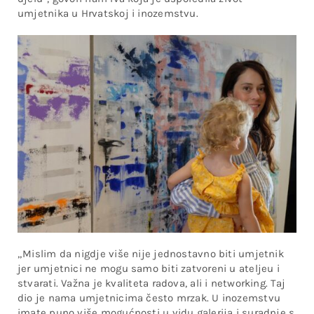
umjetnika u Hrvatskoj i inozemstvu.
„Mislim da nigdje više nije jednostavno biti umjetnik
jer umjetnici ne mogu samo biti zatvoreni u ateljeu i
stvarati. Važna je kvaliteta radova, ali i networking. Taj
dio je nama umjetnicima često mrzak. U inozemstvu
imate puno više mogućnosti u vidu galerija i suradnje s