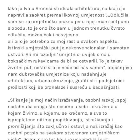
Iako je Iva u Americi studirala arhitekturu, na kraju je
napravila zaokret prema likovnoj umjetnosti. „Odlučila
sam se za umjetničku praksu jer u njoj imam potpunu
slobodu, to je ono što sam u jednom trenutku čvrsto
odlučila, možda čak i nesvjesno
ali bilo je potrebno za moj rast u svakom aspektu,
istinski umjetnički put je nekonvencionalan i samotan
ustvari. Ali mi ‘ozbiljni’ umjetnici uvijek smo u
boksačkim rukavicama da bi se ostvarili. To je takav
životni put, nešto sto je veće od nas samih“, objašnjava
nam dubrovačka umjetnica koju nadahnjuje
arhitektura, urbano okruženje, grafiti ali i podsjetnici
prošlosti koji se pronalaze i susreću u sadašnjosti.
„Slikanje je moj način izražavanja, osobni razvoj, spoj
nadahnuća onoga što nosimo u sebi i okruženja u
kojem živimo, u kojemu se krećemo, a sve to
isprepleteno nitima propitkivanja, istraživanja i
promišljanja što zaključno i ostavlja naš izražaj kao
osobni potpis na svakom stvorenom umjetničkom
djelu“, govori nam Iva koja je usporedila život