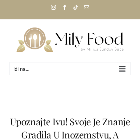
Skip
Instagram
Facebook
Tiktok
Email:
to
content
Idi na...
Upoznajte Ivu! Svoje Je Znanje
Gradila U Inozemstvu, A