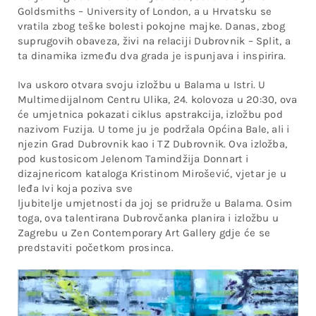
Goldsmiths – University of London, a u Hrvatsku se
vratila zbog teške bolesti pokojne majke. Danas, zbog
suprugovih obaveza, živi na relaciji Dubrovnik – Split, a
ta dinamika između dva grada je ispunjava i inspirira.
Iva uskoro otvara svoju izložbu u Balama u Istri. U
Multimedijalnom Centru Ulika, 24. kolovoza u 20:30, ova
će umjetnica pokazati ciklus apstrakcija, izložbu pod
nazivom Fuzija. U tome ju je podržala Općina Bale, ali i
njezin Grad Dubrovnik kao i TZ Dubrovnik. Ova izložba,
pod kustosicom Jelenom Tamindžija Donnart i
dizajnericom kataloga Kristinom Mirošević, vjetar je u
leđa Ivi koja poziva sve
ljubitelje umjetnosti da joj se pridruže u Balama. Osim
toga, ova talentirana Dubrovčanka planira i izložbu u
Zagrebu u Zen Contemporary Art Gallery gdje će se
predstaviti početkom prosinca.