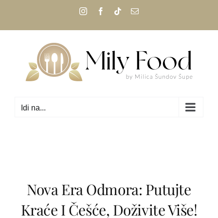
Skip
Instagram
Facebook
Tiktok
Email:
to
content
Idi na...
Nova Era Odmora: Putujte
Kraće I Češće, Doživite Više!