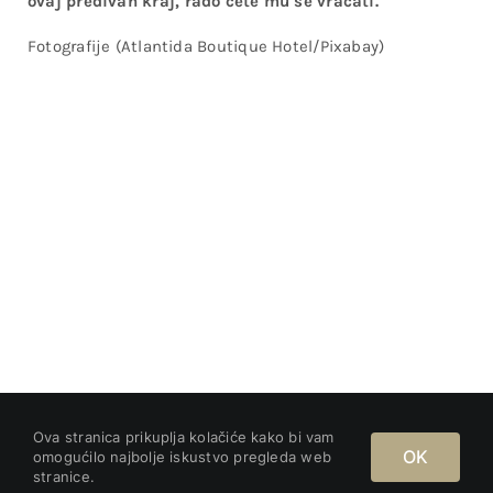
ovaj predivan kraj, rado ćete mu se vraćati.
Fotografije (Atlantida Boutique Hotel/Pixabay)
Politika privatnosti | Uvjeti korištenja | Politika kolačića |
©
Ova stranica prikuplja kolačiće kako bi vam
2023 Mily Food | Sva prava pridržana
OK
omogućilo najbolje iskustvo pregleda web
Brand design:
Irys Design, Slavonski Brod
stranice.