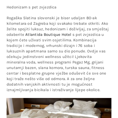
Hedonizam s pet zvjezdica
Rogaška Slatina slovenski je biser udaljen 80-ak
kilometara od Zagreba koji svakako trebate otkriti. Ako
želite spojiti luksuz, hedonizam i doživljaj, za smještaj
odaberite
Atlantida Boutique Hotel
s pet zvjezdica u
kojem ćete uživati svim osjetilima. Kombinacija
tradicije i modernog, vrhunski dizajn i 76 soba i
luksuznih apartmana samo su dio ponude. Ovdje vas
očekuju jedinstveni wellness užitci! Ljekovita
mineralna voda, wellness programi Pegaz Mg, grijani
unutarnji bazen, slana komora, turska sauna, fitness
centar i besplatne grupne vježbe oduševit će sve one
koji traže nešto više od odmora. A za one željne
dodatnih vanjskih aktivnosti tu je mogućnost
iznajmljivanja bicikala i istraživanje lijepe okolice.