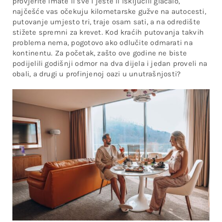
provjerite imate li sve i jeste li isključili glačalo,
najčešće vas očekuju kilometarske gužve na autocesti,
putovanje umjesto tri, traje osam sati, a na odredište
stižete spremni za krevet. Kod kraćih putovanja takvih
problema nema, pogotovo ako odlučite odmarati na
kontinentu. Za početak, zašto ove godine ne biste
podijelili godišnji odmor na dva dijela i jedan proveli na
obali, a drugi u profinjenoj oazi u unutrašnjosti?